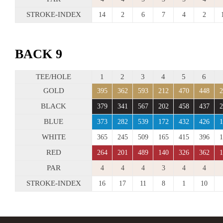
STROKE-INDEX
14
2
6
7
4
2
BACK 9
TEE/HOLE
1
2
3
4
5
6
GOLD
395
362
593
212
470
448
2
BLACK
379
341
567
202
458
437
2
BLUE
373
282
539
172
432
426
1
WHITE
365
245
509
165
415
396
1
RED
264
201
489
140
326
362
1
PAR
4
4
4
3
4
4
STROKE-INDEX
16
17
11
8
1
10