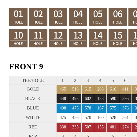
FRONT 9
TEE/HOLE
1
2
3
4
5
6
GOLD
465
516
615
203
616
411
3
BLACK
448
498
602
188
590
395
3
BLUE
408
475
578
167
575
376
3
WHITE
375
456
570
160
528
361
3
RED
338
335
507
155
481
274
2
PAR
4
4
5
3
5
4