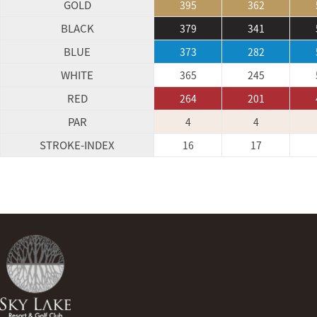
GOLD
395
362
BLACK
379
341
BLUE
373
282
WHITE
365
245
RED
264
201
PAR
4
4
STROKE-INDEX
16
17