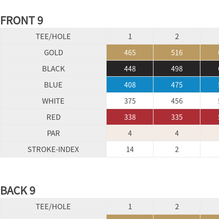
FRONT 9
TEE/HOLE
1
2
GOLD
465
516
BLACK
448
498
BLUE
408
475
WHITE
375
456
RED
338
335
PAR
4
4
STROKE-INDEX
14
2
BACK 9
TEE/HOLE
1
2